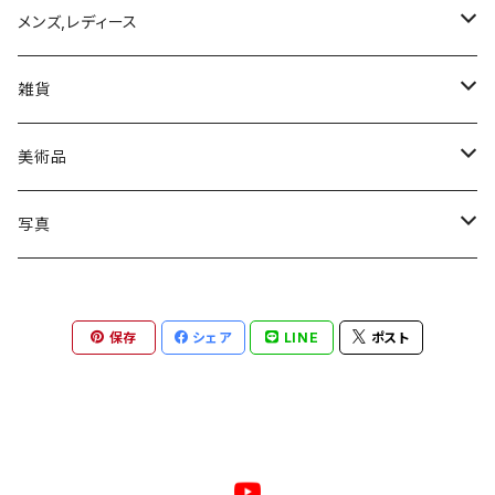
写真集
メンズ,レディース
トップス
雑貨
Tシャツ
モバイルケース/カバー
美術品
iPhone 11
絵画
写真
iPhone 11 Pro
ゼラチンシルバープリント
保存
シェア
LINE
ポスト
iPhone 11 Pro MAX
ジクレプリント
iPhone XR
ピエゾグラフィー
iPhone XS
鶏卵紙（アルビューメントプリント）