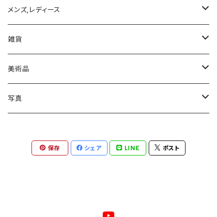
写真集
メンズ,レディース
トップス
雑貨
Tシャツ
モバイルケース/カバー
美術品
iPhone 11
絵画
写真
iPhone 11 Pro
ゼラチンシルバープリント
保存
シェア
LINE
ポスト
iPhone 11 Pro MAX
ジクレプリント
iPhone XR
ピエゾグラフィー
iPhone XS
鶏卵紙（アルビューメントプリント）