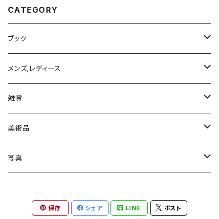
CATEGORY
ブック
写真集
メンズ,レディース
トップス
雑貨
Tシャツ
モバイルケース/カバー
美術品
iPhone 11
絵画
写真
iPhone 11 Pro
ゼラチンシルバープリント
保存
シェア
LINE
ポスト
iPhone 11 Pro MAX
ジクレプリント