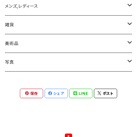
写真集
メンズ,レディース
トップス
雑貨
Tシャツ
モバイルケース/カバー
美術品
iPhone 11
絵画
写真
iPhone 11 Pro
ゼラチンシルバープリント
保存
シェア
LINE
ポスト
iPhone 11 Pro MAX
ジクレプリント
iPhone XR
ピエゾグラフィー
iPhone XS
鶏卵紙（アルビューメントプリント）