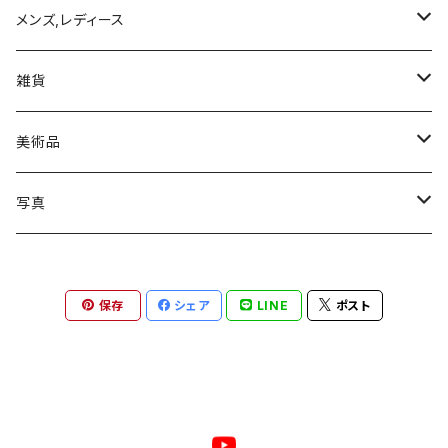
写真集
メンズ,レディース
トップス
雑貨
Tシャツ
モバイルケース/カバー
美術品
iPhone 11
絵画
写真
iPhone 11 Pro
ゼラチンシルバープリント
保存
シェア
LINE
ポスト
iPhone 11 Pro MAX
ジクレプリント
iPhone XR
ピエゾグラフィー
iPhone XS
鶏卵紙（アルビューメントプリント）