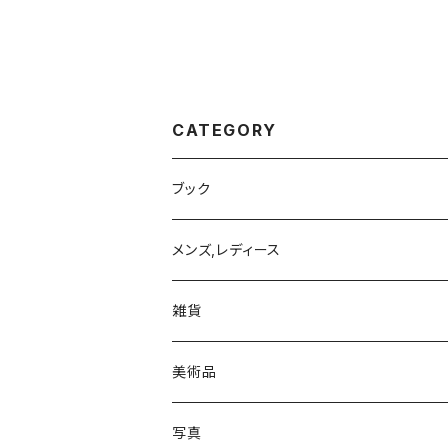
CATEGORY
ブック
写真集
メンズ,レディース
トップス
雑貨
Tシャツ
モバイルケース/カバー
美術品
iPhone 11
絵画
写真