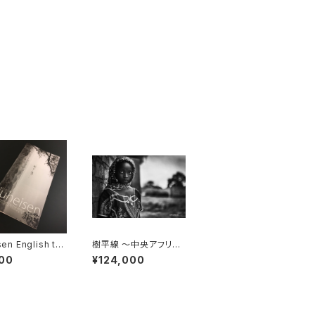
sen English te
樹平線 〜中央アフリカ
ition
の宇宙（コスモス）〜 「D
00
¥124,000
ignité」