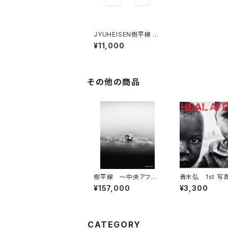
JYUHEISEN樹平線 T
シャツ
¥11,000
その他の商品
樹平線 〜中央アフリ
青木弘 1st 写
カの宇宙（コスモ
EAL AFRICA」
¥157,000
¥3,300
ス）〜 「Irremplaçab
le」
CATEGORY