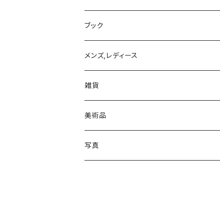
ブック
写真集
メンズ,レディース
トップス
雑貨
Tシャツ
モバイルケース/カバー
美術品
iPhone 11
絵画
写真
iPhone 11 Pro
ゼラチンシルバープリント
iPhone 11 Pro MAX
ジクレプリント