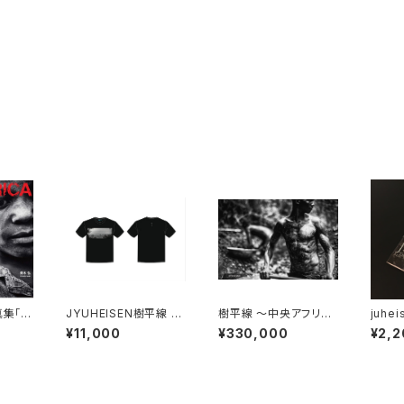
真集「H
JYUHEISEN樹平線 T
樹平線 〜中央アフリカ
juhei
シャツ
の宇宙（コスモス）〜 「C
xt ed
¥11,000
¥330,000
¥2,2
orps de diamants」